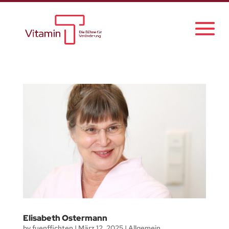
Elisabeth Ostermann
by
fuenffichten
|
März 12, 2025
|
Allgemein