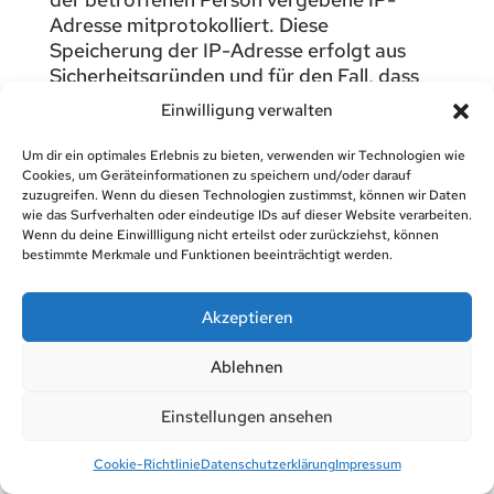
Adresse mitprotokolliert. Diese
Speicherung der IP-Adresse erfolgt aus
Sicherheitsgründen und für den Fall, dass
die betroffene Person durch einen
Einwilligung verwalten
abgegebenen Kommentar die Rechte
Dritter verletzt oder rechtswidrige Inhalte
Um dir ein optimales Erlebnis zu bieten, verwenden wir Technologien wie
postet. Die Speicherung dieser
Cookies, um Geräteinformationen zu speichern und/oder darauf
zuzugreifen. Wenn du diesen Technologien zustimmst, können wir Daten
personenbezogenen Daten erfolgt daher
wie das Surfverhalten oder eindeutige IDs auf dieser Website verarbeiten.
im eigenen Interesse des für die
Wenn du deine Einwillligung nicht erteilst oder zurückziehst, können
Verarbeitung Verantwortlichen, damit sich
bestimmte Merkmale und Funktionen beeinträchtigt werden.
dieser im Falle einer Rechtsverletzung
gegebenenfalls exkulpieren könnte. Es
Akzeptieren
erfolgt keine Weitergabe dieser erhobenen
personenbezogenen Daten an Dritte,
Ablehnen
sofern eine solche Weitergabe
nicht gesetzlich vorgeschrieben ist oder der
Einstellungen ansehen
Rechtsverteidigung des für die
Verarbeitung Verantwortlichen dient.
Cookie-Richtlinie
Datenschutzerklärung
Impressum